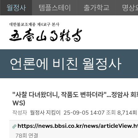
월정사
템플스테이
출가학교
명상
언론에 비친 월정사
"사찰 다녀왔더니, 작품도 변하더라"...정암사 회
WS)
작성자
월정사 지킴이
25-09-05 14:07
조회
8,714회
https://news.bbsi.co.kr/news/articleView
78회 연결