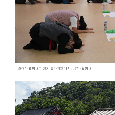
오대산 월정사 제69기 출가학교 개강 / 사진=월정사