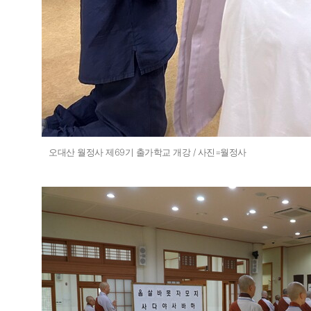
오대산 월정사 제69기 출가학교 개강 / 사진=월정사