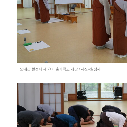
오대산 월정사 제69기 출가학교 개강 / 사진=월정사