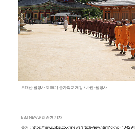
오대산 월정사 제69기 출가학교 개강 / 사진=월정사
BBS NEWS/ 최승한 기자
출처 :
https://news.bbsi.co.kr/news/articleView.html?idxno=40429