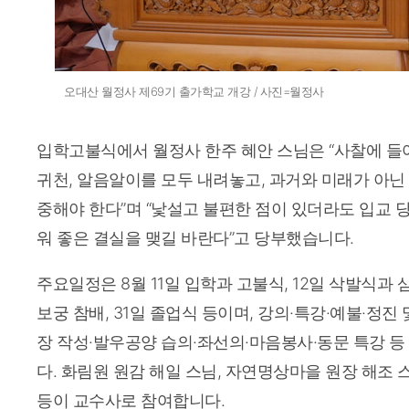
오대산 월정사 제69기 출가학교 개강 / 사진=월정사
입학고불식에서 월정사 한주 혜안 스님은 “사찰에 들어
귀천, 알음알이를 모두 내려놓고, 과거와 미래가 아닌
중해야 한다”며 “낯설고 불편한 점이 있더라도 입교
워 좋은 결실을 맺길 바란다”고 당부했습니다.
주요일정은 8월 11일 입학과 고불식, 12일 삭발식과 
보궁 참배, 31일 졸업식 등이며, 강의·특강·예불·정진
장 작성·발우공양 습의·좌선의·마음봉사·동문 특강 
다. 화림원 원감 해일 스님, 자연명상마을 원장 해조 
등이 교수사로 참여합니다.