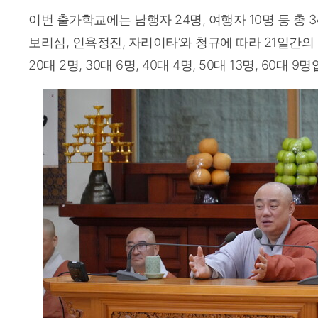
이번 출가학교에는 남행자 24명, 여행자 10명 등 총 
보리심, 인욕정진, 자리이타’와 청규에 따라 21일간
20대 2명, 30대 6명, 40대 4명, 50대 13명, 60대 9