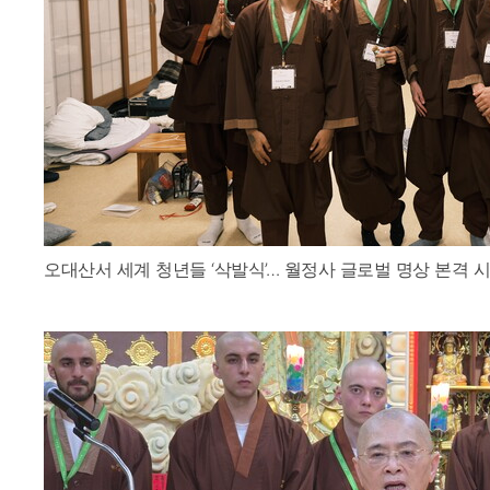
오대산서 세계 청년들 ‘삭발식’… 월정사 글로벌 명상 본격 시작