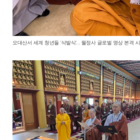
오대산서 세계 청년들 ‘삭발식’… 월정사 글로벌 명상 본격 시작