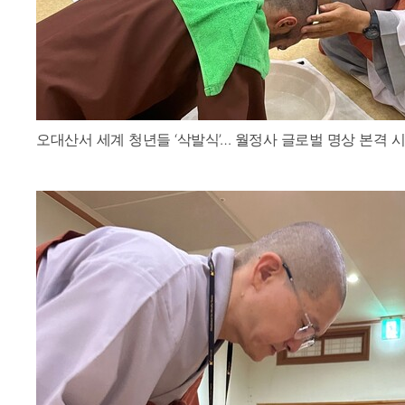
오대산서 세계 청년들 ‘삭발식’… 월정사 글로벌 명상 본격 시작