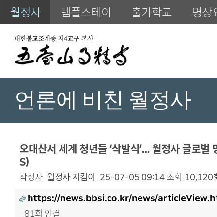
월정사
템플스테이
출가학교
명상
언론에 비친 월정사
오대산서 세계 청년들 ‘삭발식’… 월정사 글로벌 명
S)
작성자
월정사 지킴이
25-07-05 09:14
조회
10,120
https://news.bbsi.co.kr/news/articleView
81회 연결