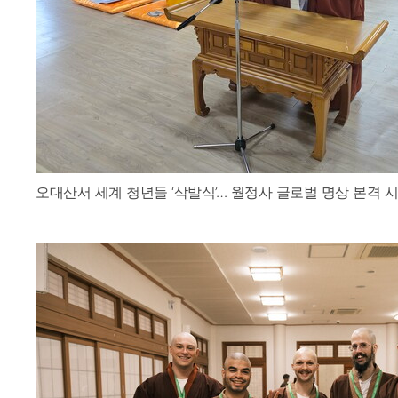
오대산서 세계 청년들 ‘삭발식’… 월정사 글로벌 명상 본격 시작