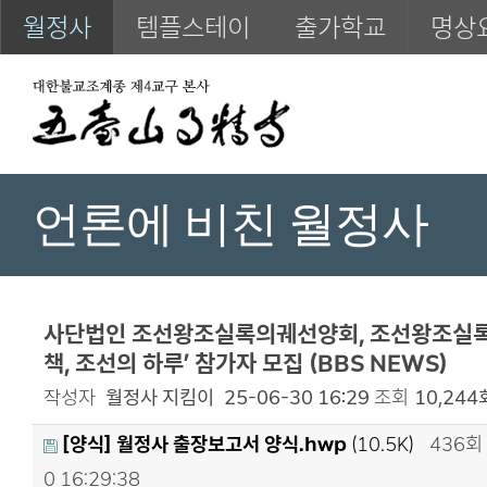
월정사
템플스테이
출가학교
명상
언론에 비친 월정사
사단법인 조선왕조실록의궤선양회, 조선왕조실록
책, 조선의 하루’ 참가자 모집 (BBS NEWS)
작성자
월정사 지킴이
25-06-30 16:29
조회
10,244
[양식] 월정사 출장보고서 양식.hwp
(10.5K)
436회
0 16:29:38