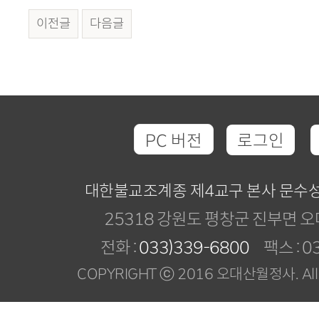
이전글
다음글
PC 버전
로그인
대한불교조계종 제4교구 본사 문수
25318 강원도 평창군 진부면 오
전화 :
033)339-6800
팩스 : 03
COPYRIGHT ⓒ 2016 오대산월정사. All R