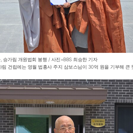
 승가림 개원법회 봉행 / 사진=BBS 최승한 기자
가림 건립에는 영월 법흥사 주지 삼보스님이 30억 원을 기부해 큰