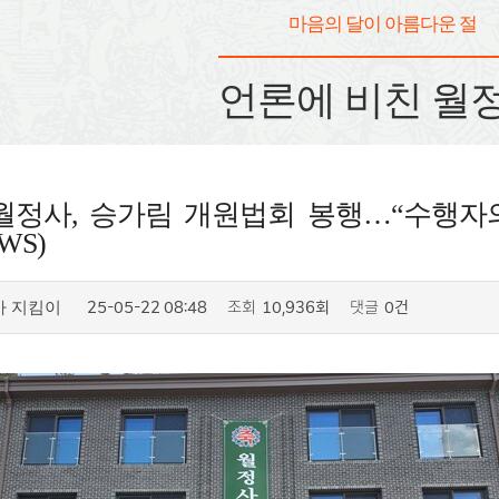
마음의 달이 아름다운 절
언론에 비친 월
월정사, 승가림 개원법회 봉행…“수행자
WS)
25-05-22 08:48
조회
10,936회
댓글
0건
사 지킴이