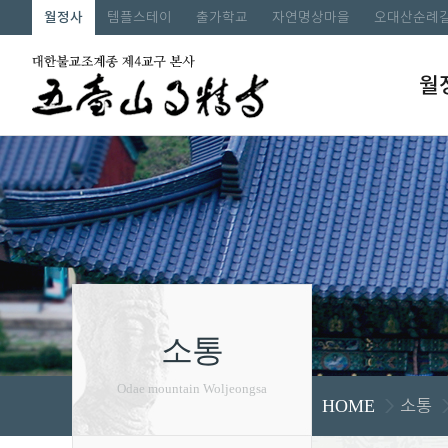
월정사
템플스테이
출가학교
자연명상마을
오대산순례
월
소통
Odae mountain Woljeongsa
소통
HOME