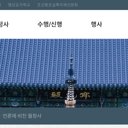
길
명상요가학교
조선왕조실록의궤선양회
정사
수행/신행
행사
언론에 비친 월정사