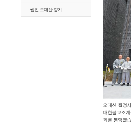
웹진 오대산 향기
오대산 월정사,
대한불교조계종
회를 봉행했습