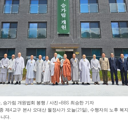
 승가림 개원법회 봉행 / 사진=BBS 최승한 기자
 제4교구 본사 오대산 월정사가 오늘(21일), 수행자의 노후 
니다.