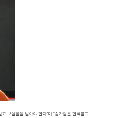
받고 보살핌을 받아야 한다”며 “승가림은 한국불교