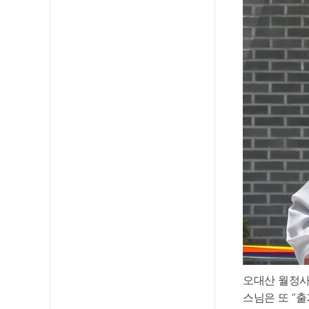
오대산 월정사,
스님은 또 “