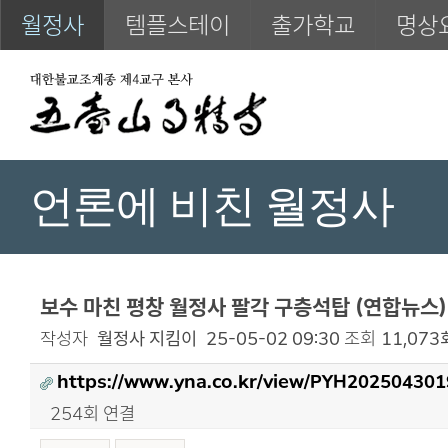
월정사
템플스테이
출가학교
명상
언론에 비친 월정사
보수 마친 평창 월정사 팔각 구층석탑 (연합뉴스)
작성자
월정사 지킴이
25-05-02 09:30
조회
11,073
https://www.yna.co.kr/view/PYH20250430
254회 연결