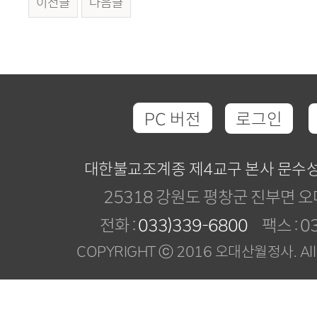
이전글
다음글
PC 버전
로그인
대한불교조계종 제4교구 본사 문수
25318 강원도 평창군 진부면 오
전화 :
033)339-6800
팩스 : 03
COPYRIGHT ⓒ 2016 오대산월정사. All R