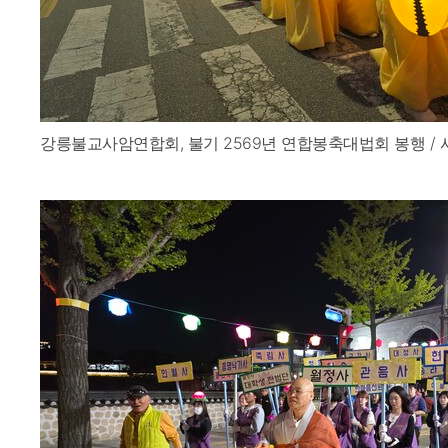
강릉불교사암연합회, 불기 2569년 연합봉축대법회 봉행 / 