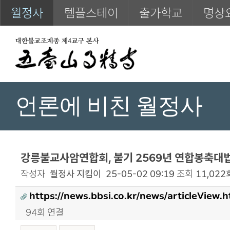
월정사
템플스테이
출가학교
명상
언론에 비친 월정사
강릉불교사암연합회, 불기 2569년 연합봉축대법회
작성자
월정사 지킴이
25-05-02 09:19
조회
11,022
https://news.bbsi.co.kr/news/articleView
94회 연결