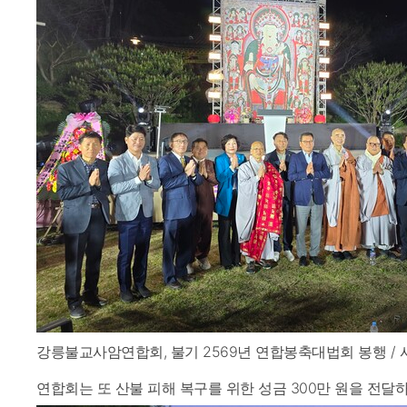
강릉불교사암연합회, 불기 2569년 연합봉축대법회 봉행 / 
연합회는 또 산불 피해 복구를 위한 성금 300만 원을 전달