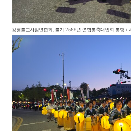
강릉불교사암연합회, 불기 2569년 연합봉축대법회 봉행 / 