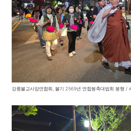
강릉불교사암연합회, 불기 2569년 연합봉축대법회 봉행 / 