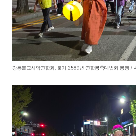
강릉불교사암연합회, 불기 2569년 연합봉축대법회 봉행 / 