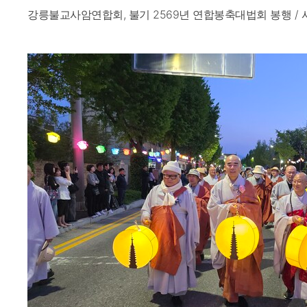
강릉불교사암연합회, 불기 2569년 연합봉축대법회 봉행 / 