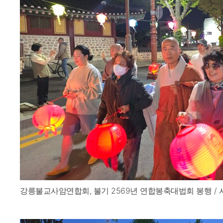
강릉불교사암연합회, 불기 2569년 연합봉축대법회 봉행 / 