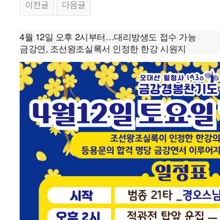
이전글
다음글
본문
4월 12일 오후 2시부터…대리방생도 접수 가능
금강연, 조선왕조실록서 인정한 한강 시원지