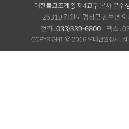
대한불교조계종 제4교구 본사 문수
25318 강원도 평창군 진부면 오
전화 :
033)339-6800
팩스 : 03
COPYRIGHT ⓒ 2016 오대산월정사. All R