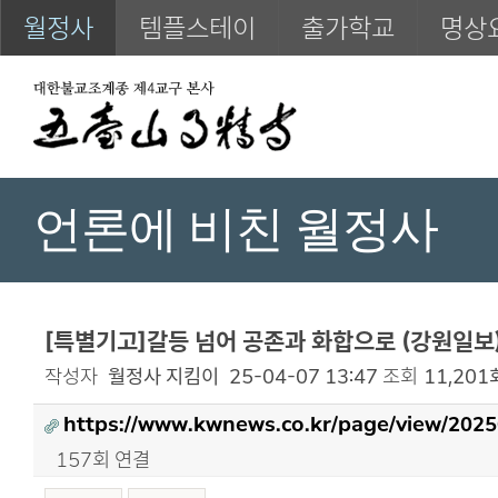
월정사
템플스테이
출가학교
명상
언론에 비친 월정사
[특별기고]갈등 넘어 공존과 화합으로 (강원일보
작성자
월정사 지킴이
25-04-07 13:47
조회
11,201
https://www.kwnews.co.kr/page/view/202
157회 연결