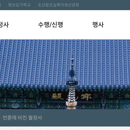
길
명상요가학교
조선왕조실록의궤선양회
정사
수행/신행
행사
언론에 비친 월정사