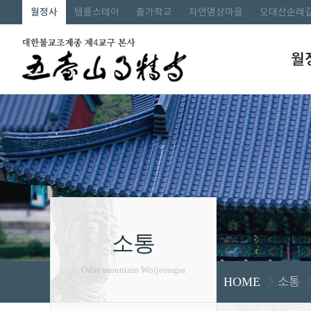
월정사
템플스테이
출가학교
자연명상마을
오대산순례
월
소통
Odae mountain Woljeongsa
소통
HOME