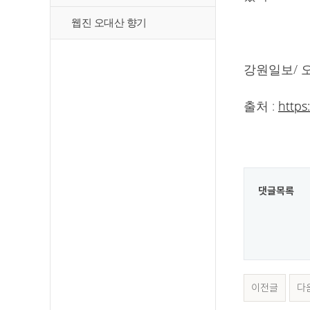
웹진 오대산 향기
강원일보/ 
출처 :
https
댓글목록
이전글
다