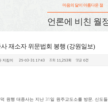
마음의 달이 아름다운 절
언론에 비친 월
사 재소자 위문법회 봉행 (강원일보)
25-03-31 17:43
조회
11,253회
댓글
0건
사 지킴이
덕 원행 대종사는 지난 31일 원주교도소를 방문, 신도