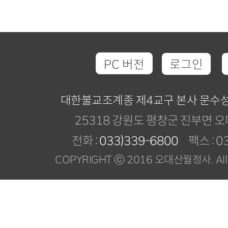
PC 버전
로그인
대한불교조계종 제4교구 본사 문수
25318 강원도 평창군 진부면 오
전화 :
033)339-6800
팩스 : 03
COPYRIGHT ⓒ 2016 오대산월정사. All R