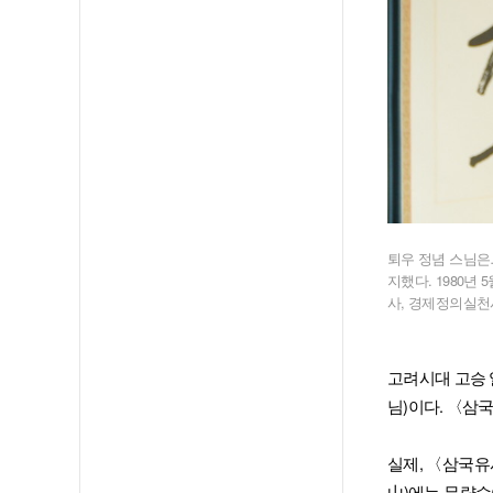
퇴우 정념 스님은…
지했다. 1980년
사, 경제정의실천
고려시대 고승 
님)이다. 〈삼
실제, 〈삼국유
山)에는 무량수