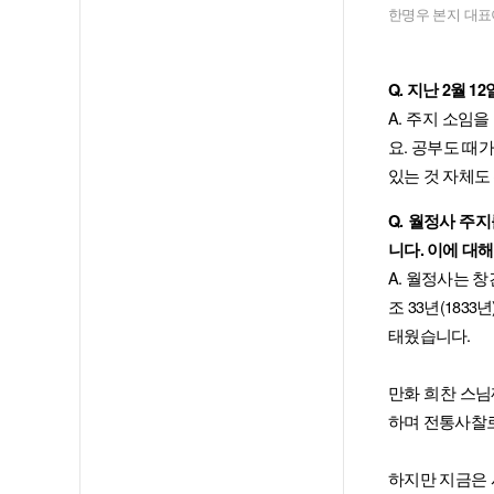
한명우 본지 대표
Q. 지난 2월
A. 주지 소임
요. 공부도 때
있는 것 자체도
Q. 월정사 주
니다. 이에 대
A. 월정사는 창
조 33년(183
태웠습니다.
만화 희찬 스님
하며 전통사찰
하지만 지금은 