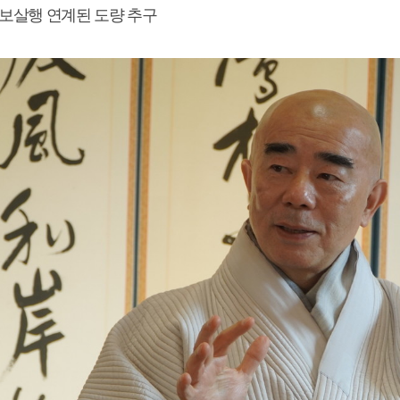
-보살행 연계된 도량 추구