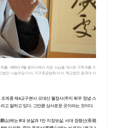
계를, 1985년 9월 범어사에서 자운 스님을 계사로 구족계를 수
 재단법인 나눔의집 이사, 지구촌공생회 이사, 학교법인 동국대 이
 조계종 제4교구본사 오대산 월정사(주지 퇴우 정념 스
이라고 말하고 있다. 그만큼 상서로운 곳이라는 것이다.
麟山)에는 8대 보살과 1만 지장보살, 서대 장령산(長嶺
500 아라한, 중앙 풍로산(風爐山)에는 비로자나불과 1