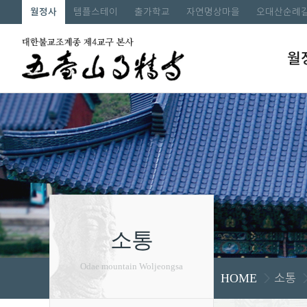
월정사
템플스테이
출가학교
자연명상마을
오대산순례
월
소통
Odae mountain Woljeongsa
소통
HOME