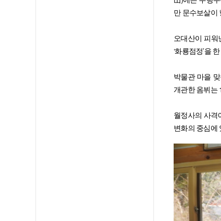
만 문수보살이 
오대산이 피워낸
‘화룡점정’을 
박물관 마을 맞은편
개관한 옴뷔는 
월정사의 사격이
변화의 중심에 