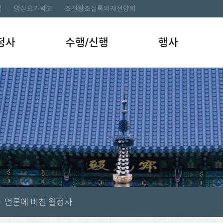
길
명상요가학교
조선왕조실록의궤선양회
정사
수행/신행
행사
언론에 비친 월정사