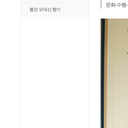
문화-수행
웹진 오대산 향기