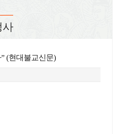
정사
” (현대불교신문)