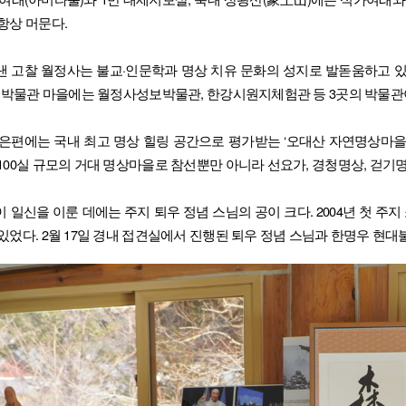
항상 머문다.
 고찰 월정사는 불교·인문학과 명상 치유 문화의 성지로 발돋움하고 있
한 박물관 마을에는 월정사성보박물관, 한강시원지체험관 등 3곳의 박물관
에는 국내 최고 명상 힐링 공간으로 평가받는 ‘오대산 자연명상마을(Odaesan Me
100실 규모의 거대 명상마을로 참선뿐만 아니라 선요가, 경청명상, 걷기
 일신을 이룬 데에는 주지 퇴우 정념 스님의 공이 크다. 2004년 첫 주지
있었다. 2월 17일 경내 접견실에서 진행된 퇴우 정념 스님과 한명우 현