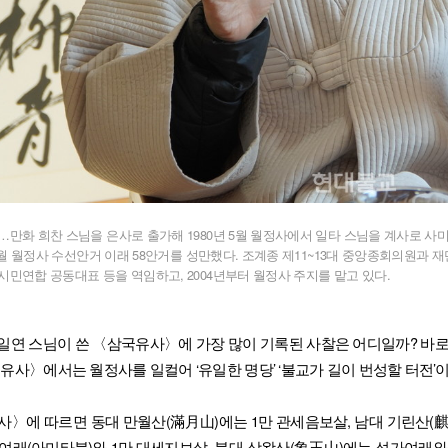
만화 희찬 스님을 은사로 출가해 1980년 5월 월정사에서 일타 스님을 계사로 사미
 5월 월정사 수선안거 이래 58안거를 성만했다. 조계종 제11~13대 중앙종회의원과
시민연합 공동대표 등을 역임하고, 2004년부터 월정사 주지를 맡고 있다.
일연 스님이 쓴 〈삼국유사〉에 가장 많이 기록된 사찰은 어디일까? 바로
국유사〉에서는 월정사를 일컬어 ‘유일한 명당’ ‘불교가 길이 번성할 터전’
사〉에 따르면 동대 만월산(滿月山)에는 1만 관세음보살, 남대 기린산(麒
여래(아미타불)와 1만 대세지보살, 북대 상왕산(象王山)에는 석가여래와 