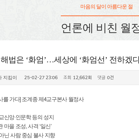
마음의 달이 아름다운 절
언론에 비친 월
 해법은 ‘화엄’…세상에 ‘화엄선’ 전하겠다
25-02-27 23:06
조회
12,662회
댓글
0건
사 지킴이
사를 가다] 조계종 제4교구본사 월정사
대산, 불교신앙·인문학 등의 성지
 마을 조성, 사격 ‘일신’
아닌 사람 중심 불사 지향