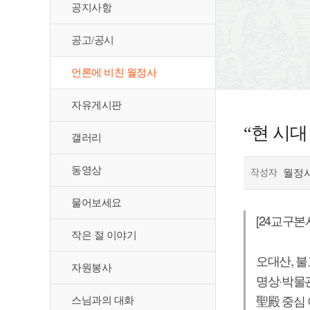
공지사항
공고/공시
언론에 비친 월정사
자유게시판
“현 시대
갤러리
동영상
작성자
월정
물어보세요
[24교구본
작은 절 이야기
​​​​​​​오
자원봉사
명상·박물관
聖殿 중심 
스님과의 대화