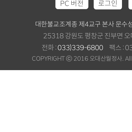
PC 버전
로그인
대한불교조계종 제4교구 본사 문수
25318 강원도 평창군 진부면 오
전화 :
033)339-6800
팩스 : 03
COPYRIGHT ⓒ 2016 오대산월정사. All R