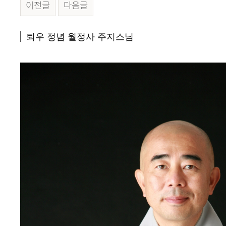
이전글
다음글
본문
퇴우 정념 월정사 주지스님