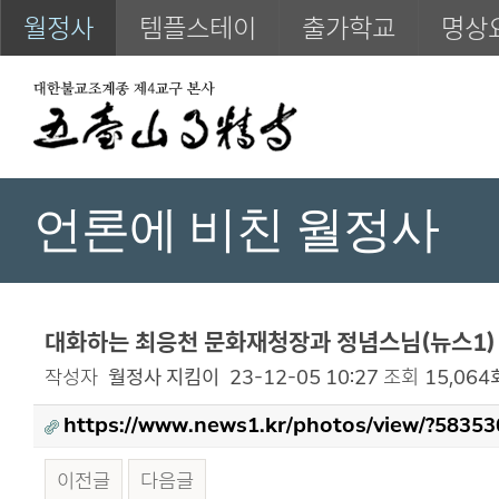
월정사
템플스테이
출가학교
명상
언론에 비친 월정사
대화하는 최응천 문화재청장과 정념스님(뉴스1)
작성자
월정사 지킴이
23-12-05 10:27
조회
15,064
https://www.news1.kr/photos/view/?58353
이전글
다음글