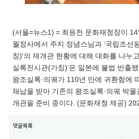
(서울=뉴스1) = 최응천 문화재청장이 1
월정사에서 주지 정념스님과 ‘국립조선
칭)’의 재개관 현황에 대해 대화를 나누고
실록전시관(가칭)’은 일본에 불법 반출
왕조실록·의궤가 110년 만에 귀환함에
채납을 받아 기존의 왕조실록·의궤 박물
개관을 준비 중이다. (문화재청 제공) 2023
댓글목록