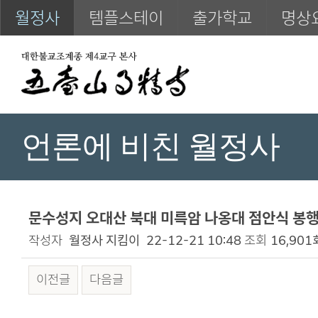
월정사
템플스테이
출가학교
명상
언론에 비친 월정사
문수성지 오대산 북대 미륵암 나옹대 점안식 봉행 
작성자
월정사 지킴이
22-12-21 10:48
조회
16,901
이전글
다음글