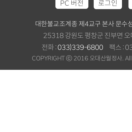
PC 버전
로그인
대한불교조계종 제4교구 본사 문수
25318 강원도 평창군 진부면 오
전화 :
033)339-6800
팩스 : 03
COPYRIGHT ⓒ 2016 오대산월정사. All R