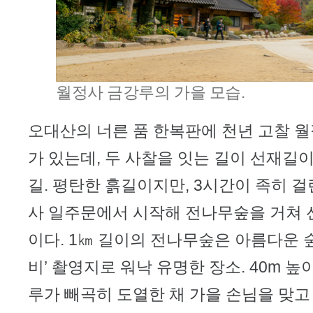
월정사 금강루의 가을 모습.
오대산의 너른 품 한복판에 천년 고찰 
가 있는데, 두 사찰을 잇는 길이 선재길이
길. 평탄한 흙길이지만, 3시간이 족히 걸
사 일주문에서 시작해 전나무숲을 거쳐 
이다. 1㎞ 길이의 전나무숲은 아름다운 숲
비’ 촬영지로 워낙 유명한 장소. 40m 높
루가 빼곡히 도열한 채 가을 손님을 맞고