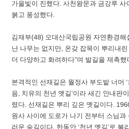
가을빛이 진했다. 사천왕문과 금강루 사
붉고 풍성했다.
김재부(48) 오대산국립공원 자연환경해
난 나무는 없지만, 온갖 잡목이 뿌리내린
더 다양하고 화려하다”며 발길을 재촉했
본격적인 선재길은 월정사 부도밭 너머 ‘
음, 치유의 천년 옛길’이라 새긴 안내판
렸다. 선재길은 뿌리 깊은 옛길이다. 19
원사 사이에 도로가 나기 전부터 스님과
러운 숲길이다. 한동안 ‘천년 옛길’로 