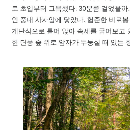
로 초입부터 그윽했다. 30분쯤 걸었을까
인 중대 사자암에 닿았다. 험준한 비로봉
계단식으로 틀어 앉아 속세를 굽어보고 
한 단풍 숲 위로 암자가 두둥실 떠 있는 