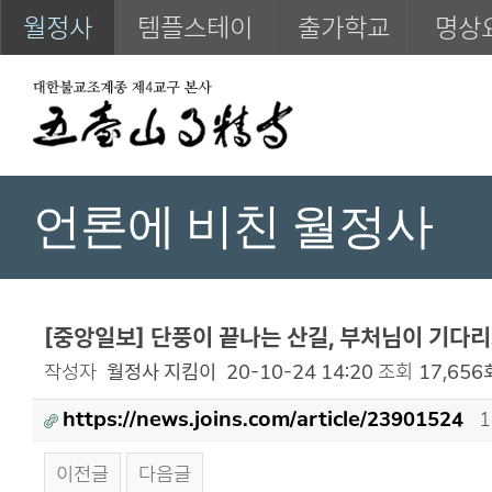
월정사
템플스테이
출가학교
명상
언론에 비친 월정사
[중앙일보] 단풍이 끝나는 산길, 부처님이 기다
작성자
월정사 지킴이
20-10-24 14:20
조회
17,656
https://news.joins.com/article/23901524
1
이전글
다음글