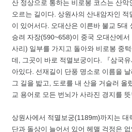
산 정상으로 통하는 비로봉 코스는 산악
오르는 길이다. 상원사의 산내암자인 적멸
이 있어서다. 오대산은 이른바 불교 5대
승려 자장(590~658)이 중국 오대산
사리) 일부를 가지고 돌아와 비로봉 중
데, 그곳이 바로 적멸보궁이다. 『삼국유
아있다. 선재길이 단풍 명소로 이름을 
그 길을 밟고, 도로를 내 산을 거슬러 올랐
교 용어로 모든 번뇌가 사라진 경지를 뜻
상원사에서 적멸보궁(1189m)까지는 대략
단과 돌상이 늘어서 있어 헤맬 걱정은 없