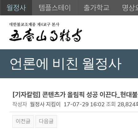
월정사
템플스테이
출가학교
명상
언론에 비친 월정사
[기자칼럼] 콘텐츠가 올림픽 성공 이끈다_현대불교신
작성자
월정사 지킴이
17-07-29 16:02
조회
28,824
이전글
다음글