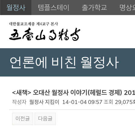
월정사
템플스테이
출가학교
명상
언론에 비친 월정사
<새책> 오대산 월정사 이야기(헤럴드 경제) 2014
작성자
월정사 지킴이
14-01-04 09:57
조회
29,075
이전글
다음글