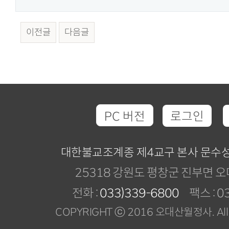
이전글
다음글
PC 버전
로그인
대한불교조계종 제4교구 본사 문수
25318 강원도 평창군 진부면 오
전화 :
033)339-6800
팩스 : 03
COPYRIGHT ⓒ 2016 오대산월정사. All R