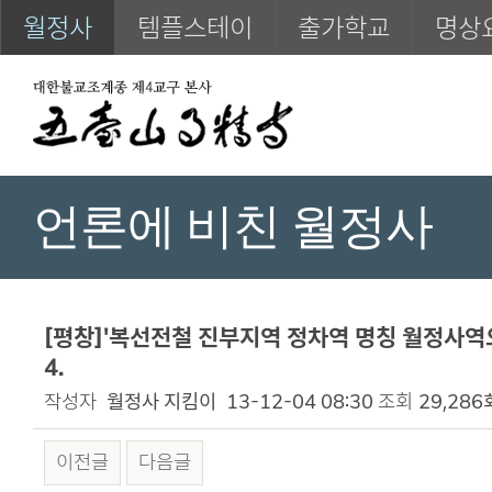
월정사
템플스테이
출가학교
명상
언론에 비친 월정사
[평창]'복선전철 진부지역 정차역 명칭 월정사역으로
4.
작성자
월정사 지킴이
13-12-04 08:30
조회
29,286
이전글
다음글