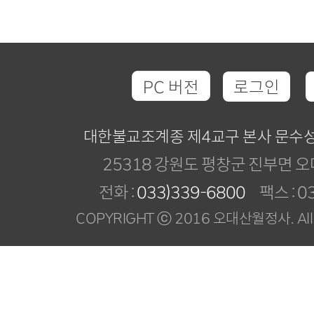
PC 버전
로그인
대한불교조계종 제4교구 본사 문수
25318 강원도 평창군 진부면 오
전화 :
033)339-6800
팩스 : 03
COPYRIGHT ⓒ 2016 오대산월정사. All R