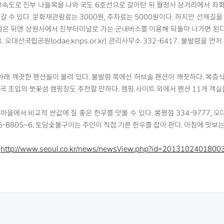
속도로 진부 나들목을 나와 국도 6호선으로 갈아탄 뒤 월정사 삼거리에서 좌회전해
갈 수 있다. 문화재관람료는 3000원, 주차료는 5000원이다. 하지만 선재길
걸은 뒤엔 상원사에서 진부터미널로 가는 군내버스를 이용해 되돌아 나가면 된다
3. 오대산국립공원(odae.knps.or.kr) 관리사무소 332-6417. 불발
래 깨끗한 펜션들이 몰려 있다. 불발령 쪽에선 허브솔 펜션이 깨끗하다. 복층식
계곡 초입의 붓꽃섬 캠핑장도 추천할 만하다. 캠핑 사이트 외에서 펜션 11개 객실을 운영하고
을에서 비교적 싼값에 질 좋은 한우를 맛볼 수 있다. 봉평점 334-9777, 오
5-8805~6. 토담숯불구이는 주인이 직접 기른 한우를 잡아 판다. 아침에 맛보는 
기
http://www.seoul.co.kr/news/newsView.php?id=2013102401800