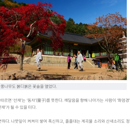
단풍나무도 붉디붉은 꽃술을 열었다.
따르면 ‘선재’는 ‘동자’(童子)를 뜻한다. 깨달음을 향해 나아가는 사람이 ‘화엄경’
재’가 될 수 있을 터다.
붓하다. 나뭇잎이 켜켜이 쌓여 푹신하고, 졸졸대는 계곡물 소리와 산새소리도 정겹