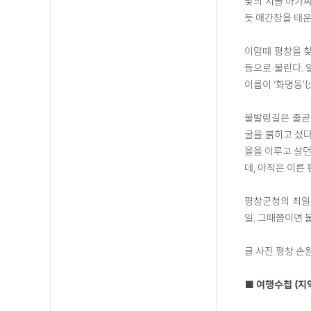
낯의 시골 아가씨
듯 애간장을 태운
이맘때 평창을 찾
등으로 불린다. 
이름이 ‘화명동’
불발령길은 줄곧 
굴을 붉히고 섰다
을을 이루고 살던
데, 아직은 이른 
평창군청의 최일선
일. 그때쯤이면 
글 사진 평창 손원
■ 여행수첩 (지