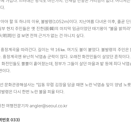
에 가깝다. 드러내는 방식도 마찬가지. 선재길 단풍은 거리낌이 없다. 어디서든 
다.
아야 할 또 하나의 이유, 불발령(1052m)이다. 지난여름 다녀온 이후, 줄곧
일부 현지 주민들은 옛 진한(辰韓)의 마지막 임금이었던 태기왕이 “불을 밝히라”
(火明洞)인 걸 보면 전혀 근거가 없는 건 아니지 싶다.
흥정계곡을 따라간다. 길이는 약 16㎞. 여기도 불이 붙었다. 불발령의 주인은
. 흥정계곡엔 유난히 낙엽송 군락이 많다. 오래전 화전민들이 살았던 흔적이다.
 화전민들도 뿔뿔이 흩어졌는데, 정부가 그들이 살던 마을과 밭 등에 죄다 낙엽
편이다.
 문화관광해설사는 “입동 무렵 김장을 담글 때면 노란 낙엽송 잎이 양념 노릇하
불발령은 다시 한번 노란 불을 피울 터다.
천 여행전문기자 angler@seoul.co.kr
역번호 033)