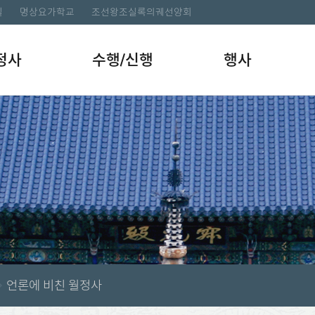
길
명상요가학교
조선왕조실록의궤선양회
정사
수행/신행
행사
언론에 비친 월정사