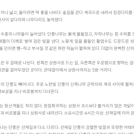
자니 넓고, 둘이라면 딱 좋을 너비다. 숲길을 걷다 계곡으로 내려서 징검다리를
이사이 섶다리와 나무다리도 놓여졌다.
수종의 나무들이 늘어섰다. 단풍나무는 붉게 물들었고, 자작나무는 흰 수피를 
세월이 더께로 쌓여 검은 빛을 낸다. 노랗게 잎을 물들인 활엽수도 드문드문 
로 돌 던지면 쨍~하고 부서질 것 같은 파란 하늘이 펼쳐져 있다. 더없이 완벽한 산의
은 두 갈래로 나뉜다. 왼쪽은 상원사로 드는 길, 오른쪽은 두로령으로 향하는 
의관을 걸어두었던 곳이다. 관대걸이에서 상원사까지는 5분 거리다.
의 단풍도 빼어나다. 주로 노란빛 단풍이 산죽나무 군락지와 계곡 사이에 펼쳐
멸보궁을 지나 비로봉까지 다녀온다.
 등산객들도 적지 않다. 원점회귀하는 상원사 코스보다 볼거리가 많은 까닭이다
과 비로봉을 지나 상원사로 내려선다. 소요시간은 4시간 이상. 선재길에 이어 걷
는 단풍은 선재길과 다소 다르다. 선재길 단풍이 강렬한 빛깔과 또렷한 자태의