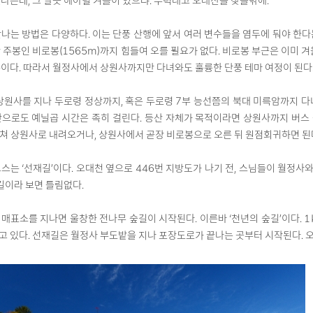
다는데, 그 말뜻 헤아릴 겨를이 있으랴. 무턱대고 오대산을 찾을밖에.
나는 방법은 다양하다. 이는 단풍 산행에 앞서 여러 변수들을 염두에 둬야 한
 주봉인 비로봉(1565m)까지 힘들여 오를 필요가 없다. 비로봉 부근은 이미 
이다. 따라서 월정사에서 상원사까지만 다녀와도 훌륭한 단풍 테마 여정이 된다
상원사를 지나 두로령 정상까지, 혹은 두로령 7부 능선쯤의 북대 미륵암까지 
으로도 예닐곱 시간은 족히 걸린다. 등산 자체가 목적이라면 상원사까지 버스 
쳐 상원사로 내려오거나, 상원사에서 곧장 비로봉으로 오른 뒤 원점회귀하면 된
스는 ‘선재길’이다. 오대천 옆으로 446번 지방도가 나기 전, 스님들이 월정사와
 길이라 보면 틀림없다.
매표소를 지나면 울창한 전나무 숲길이 시작된다. 이른바 ‘천년의 숲길’이다. 1
 있다. 선재길은 월정사 부도밭을 지나 포장도로가 끝나는 곳부터 시작된다. 