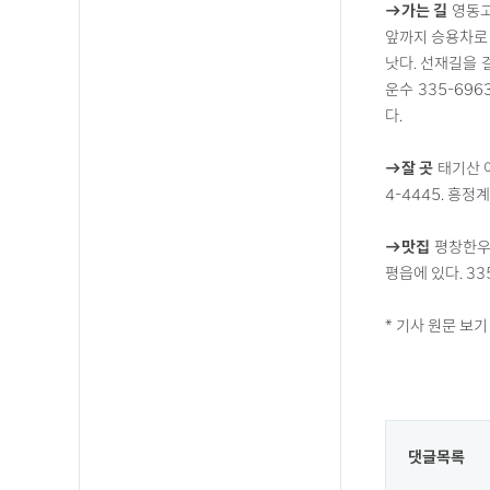
→가는 길
영동고
앞까지 승용차로 
낫다. 선재길을 
운수 335-696
다.
→잘 곳
태기산 아
4-4445. 흥정
→맛집
평창한우마
평읍에 있다. 33
* 기사 원문 보
댓글목록