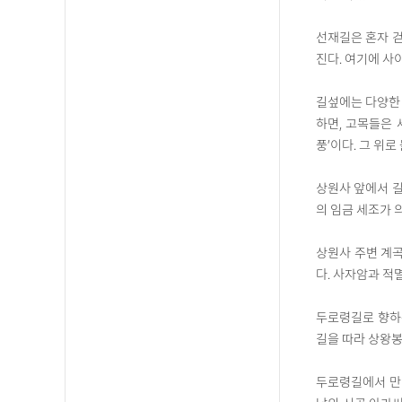
선재길은 혼자 걷
진다. 여기에 사
길섶에는 다양한 
하면, 고목들은 
풍’이다. 그 위
상원사 앞에서 길
의 임금 세조가 
상원사 주변 계곡
다. 사자암과 적
두로령길로 향하는
길을 따라 상왕봉
두로령길에서 만나