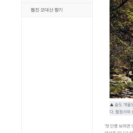
웹진 오대산 향기
▲ 숲도 개울
다. 월정사와
‘첫 단풍 보려면