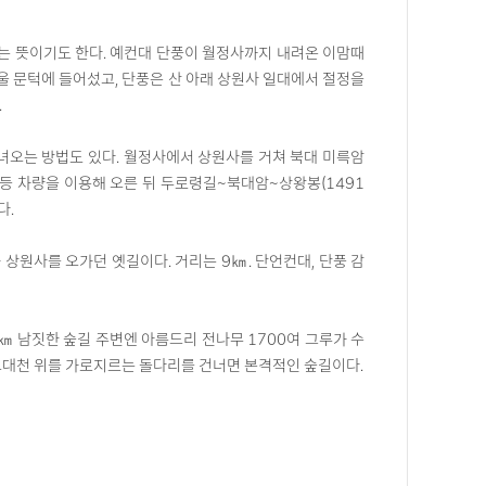
다는 뜻이기도 한다. 예컨대 단풍이 월정사까지 내려온 이맘때
겨울 문턱에 들어섰고, 단풍은 산 아래 상원사 일대에서 절정을
.
다녀오는 방법도 있다. 월정사에서 상원사를 거쳐 북대 미륵암
등 차량을 이용해 오른 뒤 두로령길~북대암~상왕봉(1491
다.
 상원사를 오가던 옛길이다. 거리는 9㎞. 단언컨대, 단풍 감
㎞ 남짓한 숲길 주변엔 아름드리 전나무 1700여 그루가 수
오대천 위를 가로지르는 돌다리를 건너면 본격적인 숲길이다.