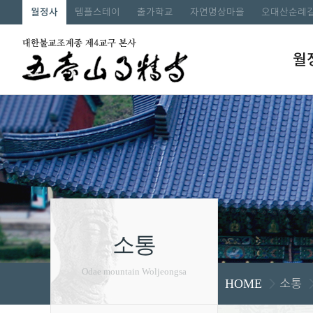
월정사
템플스테이
출가학교
자연명상마을
오대산순례
월
소통
Odae mountain Woljeongsa
소통
HOME