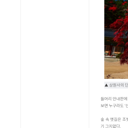
▲ 상원사의 
들머리 안내판에 
보면 누구라도 ‘선
숲 속 옛길은 조
기 그지없다.