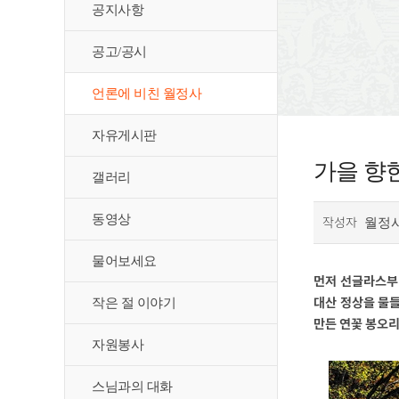
공지사항
공고/공시
언론에 비친 월정사
자유게시판
가을 향한 
갤러리
동영상
작성자
월정
물어보세요
먼저 선글라스부터
대산 정상을 물들
작은 절 이야기
만든 연꽃 봉오리
자원봉사
스님과의 대화