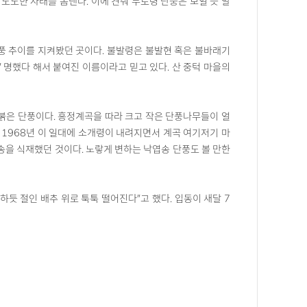
도도한 자태를 뽐낸다. 이에 견줘 두로령 단풍은 보일 듯 말
 단풍 추이를 지켜봤던 곳이다. 불발령은 불발현 혹은 불바래기
 명했다 해서 붙여진 이름이라고 믿고 있다. 산 중턱 마을의
 붉은 단풍이다. 흥정계곡을 따라 크고 작은 단풍나무들이 얼
 1968년 이 일대에 소개령이 내려지면서 계곡 여기저기 마
송을 식재했던 것이다. 노랗게 변하는 낙엽송 단풍도 볼 만한
듯 절인 배추 위로 툭툭 떨어진다”고 했다. 입동이 새달 7