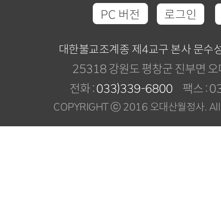
PC 버전
로그인
대한불교조계종 제4교구 본사 문수
25318 강원도 평창군 진부면 오
전화 :
033)339-6800
팩스 : 03
COPYRIGHT ⓒ 2016 오대산월정사. All R