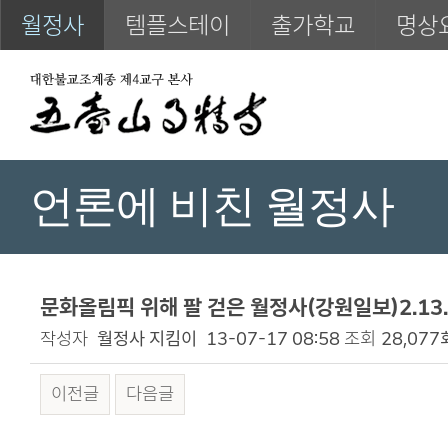
월정사
템플스테이
출가학교
명상
언론에 비친 월정사
문화올림픽 위해 팔 걷은 월정사(강원일보)2.13.7
작성자
월정사 지킴이
13-07-17 08:58
조회
28,077
이전글
다음글