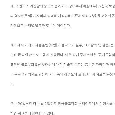
제) △한국 사리신앙의 중국적 전래와 특징(3주제·이상 1부) △한국 보
의 역사(5주제) △사리의 정의와 사리숭배(6주제·이상 2부) 등 고영섭
좌장으로 주제별 발표와 토론이 이어진다.
세미나 이외에도 사물울림(체험)과 불교요가 실수, 108참회 및 참선, 전
순례 등 다양한 프로그램이 진행된다. 퇴우 정념 주지스님은 “동계올림
표적인 불교문화유산 오대산에 대한 학술적 검토는 충분한 타당성과 의의
을 문화올림픽으로 만들어 한국 속의 강원도와 오대산이 세계로 발돋움할
다.
오는 20일부터 다음 달 2일까지 한국불교학회 홈페이지에서 신청서를 
하면 워크숍에 참여할 수 있다.