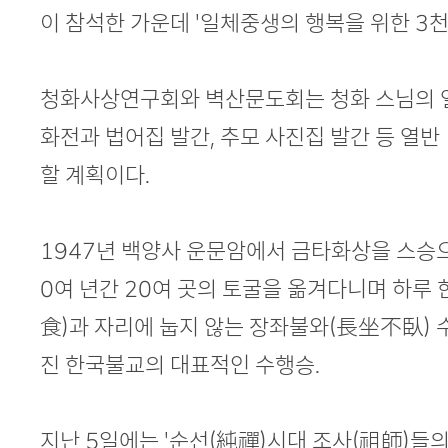
이 참석한 가운데 '일체중생의 행복을 위한 3천
청화사상연구회와 벽산문도회는 청화 스님의 열
화전과 법어집 발간, 추모 사진집 발간 등 열반
할 계획이다.
1947년 백양사 운문암에서 금타화상을 스승으
0여 년간 20여 곳의 토굴을 옮겨다니며 하루 
食)과 자리에 눕지 않는 장좌불와(長坐不臥) 
진 한국불교의 대표적인 수행승.
지난 5일에는 '순선(純禪)시대 조사(祖師)들