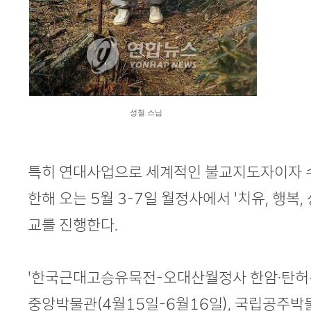
성철 스님
특히 연대사업으로 세계적인 불교지도자이자 
한해 오는 5월 3-7일 월정사에서 '치유, 행복
교를 진행한다.
'한국근대고승유묵전-오대산월정사 한암·탄허선
중앙박물관(4월15일-6월16일), 국립공주박물