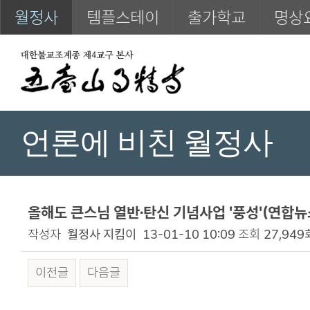
월정사
템플스테이
출가학교
명상
언론에 비친 월정사
올해도 큰스님 열반·탄신 기념사업 '풍성'(연합뉴스)
작성자
월정사 지킴이
13-01-10 10:09
조회
27,949
이전글
다음글