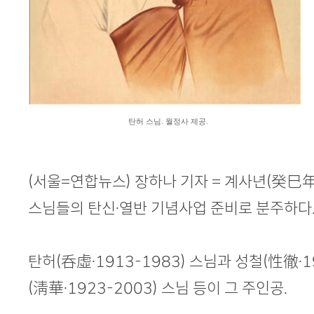
탄허 스님. 월정사 제공.
(서울=연합뉴스) 장하나 기자 = 계사년(癸巳年
스님들의 탄신·열반 기념사업 준비로 분주하다
탄허(呑虛·1913-1983) 스님과 성철(性徹·19
(淸華·1923-2003) 스님 등이 그 주인공.