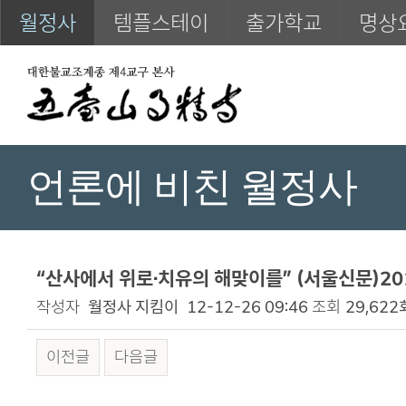
월정사
템플스테이
출가학교
명상
언론에 비친 월정사
“산사에서 위로·치유의 해맞이를” (서울신문)201
작성자
월정사 지킴이
12-12-26 09:46
조회
29,622
이전글
다음글