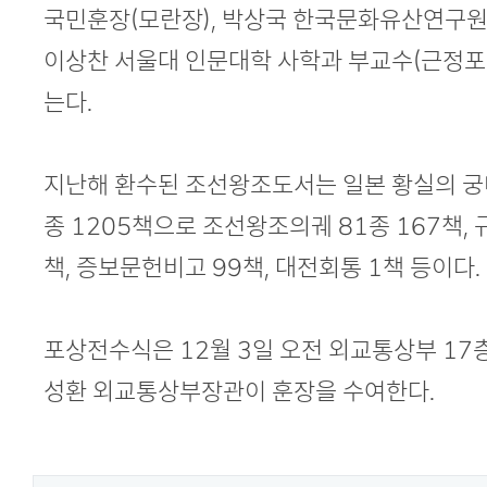
국민훈장(모란장), 박상국 한국문화유산연구원 
이상찬 서울대 인문대학 사학과 부교수(근정포장
는다.
지난해 환수된 조선왕조도서는 일본 황실의 궁내
종 1205책으로 조선왕조의궤 81종 167책, 
책, 증보문헌비고 99책, 대전회통 1책 등이다.
포상전수식은 12월 3일 오전 외교통상부 17
성환 외교통상부장관이 훈장을 수여한다.