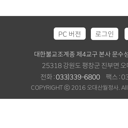
PC 버전
로그인
대한불교조계종 제4교구 본사 문수
25318 강원도 평창군 진부면 오
전화 :
033)339-6800
팩스 : 03
COPYRIGHT ⓒ 2016 오대산월정사. All R