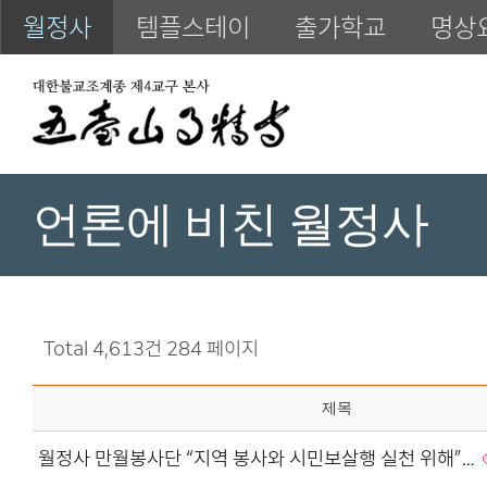
월정사
템플스테이
출가학교
명상
언론에 비친 월정사
Total 4,613건
284 페이지
제목
월정사 만월봉사단 “지역 봉사와 시민보살행 실천 위해”…