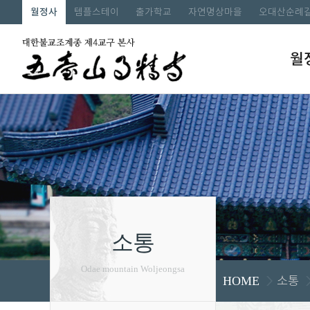
월정사
템플스테이
출가학교
자연명상마을
오대산순례
월
소통
Odae mountain Woljeongsa
소통
HOME