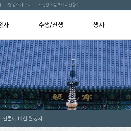
길
명상요가학교
조선왕조실록의궤선양회
정사
수행/신행
행사
언론에 비친 월정사