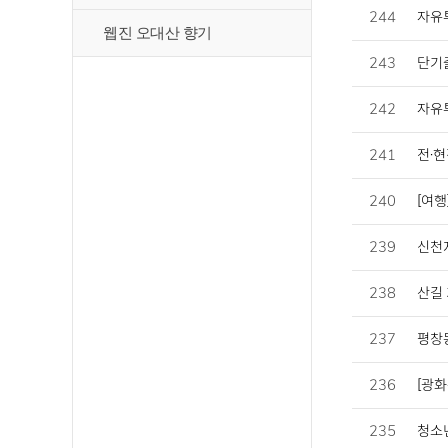
244
자유투
웹진 오대산 향기
243
단기출
242
자유투
241
전·현
240
[여행
239
신천지
238
산길 
237
평창동
236
[광화
235
청소년