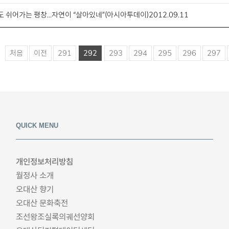
 쉬어가는 평창...자연이 “살아있네”(아시아투데이)2012.09.11
처음
이전
291
292
293
294
295
296
297
QUICK MENU
개인정보처리방침
월정사 소개
오대산 향기
오대산 문화축전
조선왕조실록의궤선양회