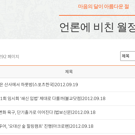
마음의 달이 아름다운 절
언론에 비친 월
292 페이지
제목
은 산사에서 하룻밤(스포츠한국)2012.09.19
1회 임시회 ‘쇄신 입법’ 제대로 다룰까(불교닷컴)2012.09.18
화 욕구, 단기출가로 이어진다 (법보신문)2012.09.18
어, '오대산 숲 힐링캠프' 진행(아크로팬)2012.09.18