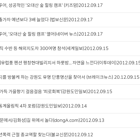
어, 성공적인 '오대산 숲 힐링 캠프’ (키즈맘)2012.09.17
가자 예년보다 3배 늘었다 (법보신문)2012.09.17
어, '오대산 숲 힐링 캠프' 열어(네이버 뉴스)2012.09.17
직 수반 등 해외지도자 300여명 참석(세계일보)2012.09.15
]유럽풍 펜션 평창현대빌리지서 하룻밤… 자연을 느낀다(이투데이)2012.09.1
를 방불케 하는 강원도 유명 단풍명산을 찾아서 (브레이크뉴스) 20.12.09.15
가득 가을향기 걸음걸음 ‘피로회복’(강원도민일보)2012.09.15
계올림픽 4차 포럼(강원도민일보)2012.09.14
문에서/김화성]길 위에서 놀다(dongA.com)2012.09.13
폭력 근절 종교역할 찾는다(불교신문)2012.09.12