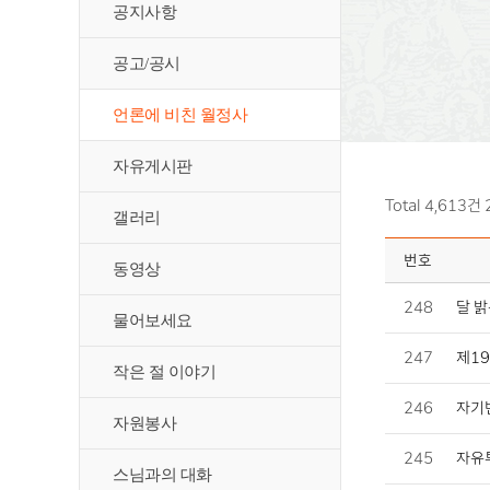
공지사항
공고/공시
언론에 비친 월정사
자유게시판
Total 4,613건
갤러리
번호
동영상
248
달 밝
물어보세요
247
제19
작은 절 이야기
246
자기변
자원봉사
245
자유투
스님과의 대화