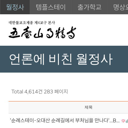
월정사
템플스테이
출가학교
명상
언론에 비친 월정사
Total 4,614건
283 페이지
제목
'순례스테이-오대산 순례길에서 부처님을 만나다'...B…