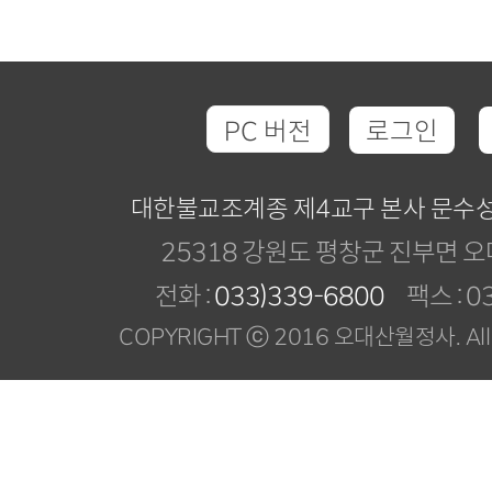
PC 버전
로그인
대한불교조계종 제4교구 본사 문수
25318 강원도 평창군 진부면 오
전화 :
033)339-6800
팩스 : 03
COPYRIGHT ⓒ 2016 오대산월정사. All R