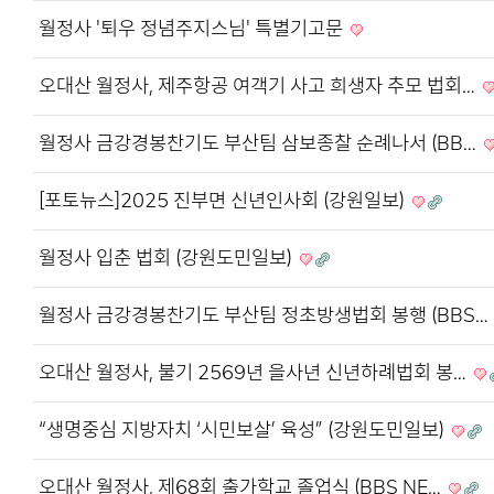
월정사 '퇴우 정념주지스님' 특별기고문
오대산 월정사, 제주항공 여객기 사고 희생자 추모 법회…
월정사 금강경봉찬기도 부산팀 삼보종찰 순례나서 (BB…
[포토뉴스]2025 진부면 신년인사회 (강원일보)
월정사 입춘 법회 (강원도민일보)
월정사 금강경봉찬기도 부산팀 정초방생법회 봉행 (BBS…
오대산 월정사, 불기 2569년 을사년 신년하례법회 봉…
“생명중심 지방자치 ‘시민보살’ 육성” (강원도민일보)
오대산 월정사, 제68회 출가학교 졸업식 (BBS NE…