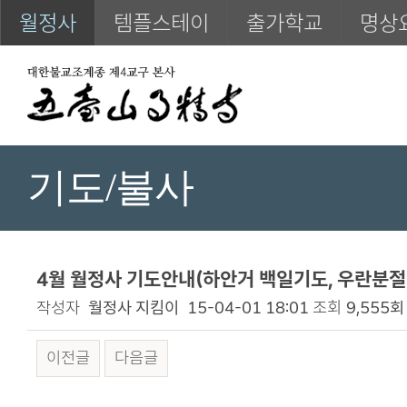
월정사
템플스테이
출가학교
명상
기도/불사
4월 월정사 기도안내(하안거 백일기도, 우란분절
작성자
월정사 지킴이
15-04-01 18:01
조회
9,555회
이전글
다음글