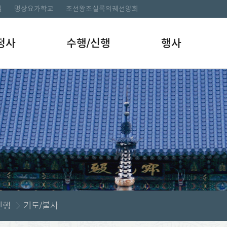
길
명상요가학교
조선왕조실록의궤선양회
정사
수행/신행
행사
신행
기도/불사