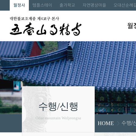
월정사
템플스테이
출가학교
자연명상마을
오대산순례
월
수행/신행
Odae mountain Woljeongsa
수행/
HOME