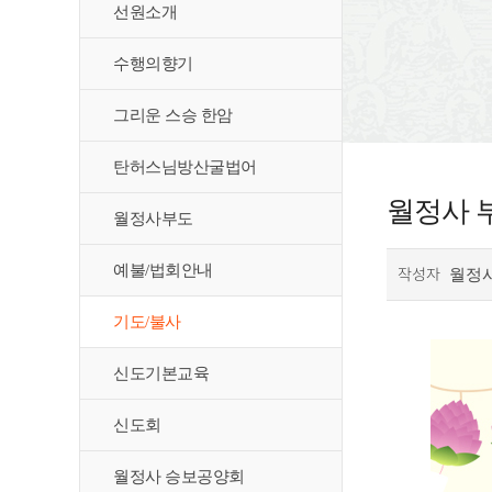
선원소개
수행의향기
그리운 스승 한암
탄허스님방산굴법어
월정사 
월정사부도
예불/법회안내
작성자
월정
기도/불사
신도기본교육
신도회
월정사 승보공양회