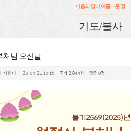
마음의 달이 아름다운 절
기도/불사
부처님 오신날
25-04-21 10:15
조회
2,844회
댓글
0건
사 지킴이