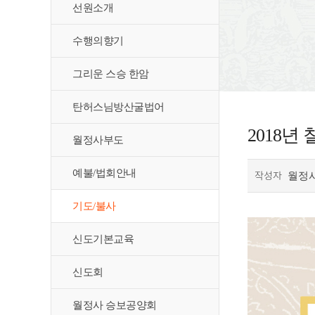
선원소개
수행의향기
그리운 스승 한암
탄허스님방산굴법어
2018
월정사부도
예불/법회안내
작성자
월정
기도/불사
신도기본교육
신도회
월정사 승보공양회