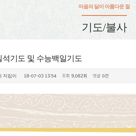
마음의 달이 아름다운 절
기도/불사
년 칠석기도 및 수능백일기도
18-07-03 13:54
조회
9,082회
댓글
0건
사 지킴이