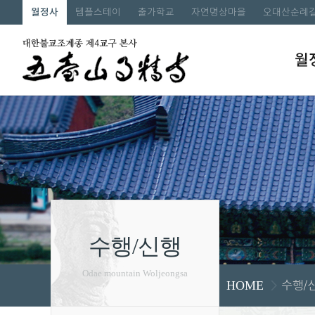
월정사
템플스테이
출가학교
자연명상마을
오대산순례
월
수행/신행
Odae mountain Woljeongsa
수행/
HOME