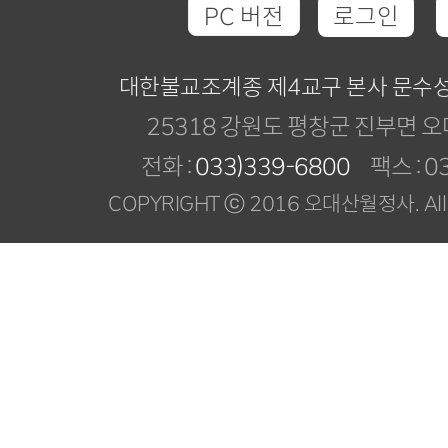
PC 버전
로그인
대한불교조계종 제4교구 본사 문수
25318 강원도 평창군 진부면 오
전화 :
033)339-6800
팩스 : 03
COPYRIGHT ⓒ 2016 오대산월정사. All R