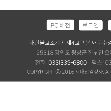
PC 버전
로그인
대한불교조계종 제4교구 본사 문수
25318 강원도 평창군 진부면 오
전화 :
033)339-6800
팩스 : 03
COPYRIGHT ⓒ 2016 오대산월정사. All R